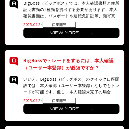
BigBoss（ビッグボス）では、本人確認書類と住所
証明書類の2種類を提出する必要があります。本人
確認書類は、パスポートや運転免許証等、顔写真付
きの有効期限内の公的書類を提出してください。住
口座開設
2025.04.24
所証明書類は、発行から3ヶ月以内の住民票や公共
VIEW MORE
料金明細書、有効期限内の健康保険証等が提出可能
です。
BigBossでトレードをするには、本人確認
（ユーザー本登録）が必須ですか？
いいえ、BigBoss（ビッグボス）のクイック口座開
設では、本人確認（ユーザー本登録）なしでもトレ
ードが可能です。但し、本人確認未完了の場合、出
金や追加口座、ボーナスの受取り等が制限されま
口座開設
2025.04.24
す。新規口座開設ボーナスは、口座開設から30日
VIEW MORE
以内に本人確認を完了頂いた方が対象となります。