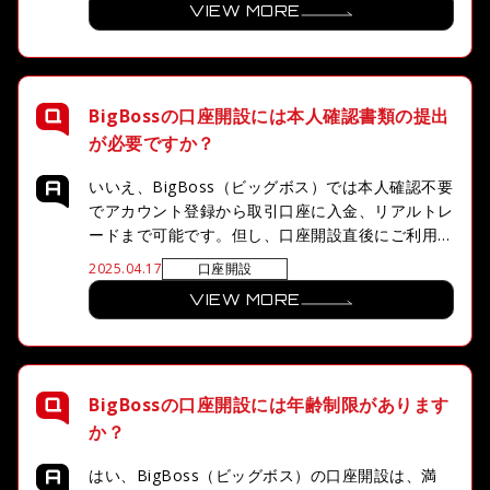
VIEW MORE
凍結の対象となるため十分にご注意ください。
BigBossの口座開設には本人確認書類の提出
が必要ですか？
いいえ、BigBoss（ビッグボス）では本人確認不要
でアカウント登録から取引口座に入金、リアルトレ
ードまで可能です。但し、口座開設直後にご利用頂
ける入金方法は、国内/海外銀行送金のみとなりま
口座開設
2025.04.17
す。それ以外の入金方法やご出金、追加口座開設を
VIEW MORE
行う際は、本人確認手続きを完了する必要がござい
ます。
BigBossの口座開設には年齢制限があります
か？
はい、BigBoss（ビッグボス）の口座開設は、満