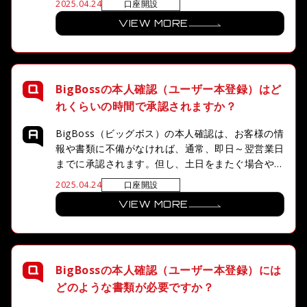
口座開設
2025.04.24
力の上、書類のアップロードページより本人確認書
VIEW MORE
類と住所証明書類の画像をアップロードしてくださ
い。
BigBossの本人確認（ユーザー本登録）はど
れくらいの時間で承認されますか？
BigBoss（ビッグボス）の本人確認は、お客様の情
報や書類に不備がなければ、通常、即日～翌営業日
までに承認されます。但し、土日をまたぐ場合や混
雑状況により、承認に時間がかかる場合もございま
口座開設
2025.04.24
す。不備がないにも関わらず、承認手続きが完了し
VIEW MORE
ない場合、サポートデスクまでお問い合わせくださ
い。
BigBossの本人確認（ユーザー本登録）には
どのような書類が必要ですか？