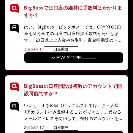
BigBossでは口座の維持に手数料はかかりま
すか？
はい、BigBoss（ビッグボス）では、CRYPTOS口
座を除く全ての口座で口座維持手数料が発生しま
す。120日以上ご入金やお取引、資金移動等のトラ
ンザクションがない場合、休眠ユーザーと判定さ
口座開設
2025.04.17
れ、口座残高がある場合、1か月毎に5ドルの口座
VIEW MORE
維持手数料が発生しますのでご注意ください。
BigBossの口座開設は複数のアカウントで開
設可能ですか？
いいえ、BigBoss（ビッグボス）では、お一人様、
1アカウントのみ登録することができます。異なる
メールアドレスを使用して、複数のアカウントを登
録することは原則禁止となりますのでご注意くださ
口座開設
2025.04.17
い。複数アカウントの登録が発覚した場合は、口座