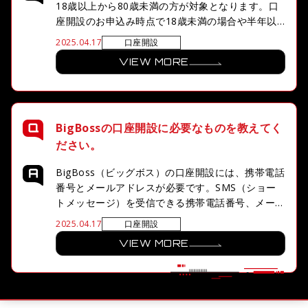
18歳以上から80歳未満の方が対象となります。口
座開設のお申込み時点で18歳未満の場合や半年以
内に80歳になられる場合は、口座開設を行うこと
口座開設
2025.04.17
が出来ません。また一部の国や地域については、
VIEW MORE
BigBossのサービスが制限されているためご注意く
ださい。
BigBossの口座開設に必要なものを教えてく
ださい。
BigBoss（ビッグボス）の口座開設には、携帯電話
番号とメールアドレスが必要です。SMS（ショー
トメッセージ）を受信できる携帯電話番号、メール
アドレスは、「@bigboss-financial.com」
口座開設
2025.04.17
「@m.bigboss-financial.com」「@bigboss-
VIEW MORE
mail.com」のドメインが受信可能なメールアドレ
スをご用意ください。