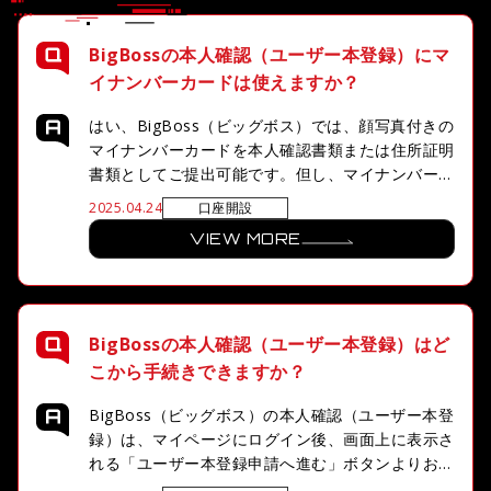
BigBossの本人確認（ユーザー本登録）にマ
イナンバーカードは使えますか？
はい、BigBoss（ビッグボス）では、顔写真付きの
マイナンバーカードを本人確認書類または住所証明
書類としてご提出可能です。但し、マイナンバーカ
ードを提出する場合、もう1種類別の書類を本人確
口座開設
2025.04.24
認書類または住所証明書類としてご用意頂く必要が
VIEW MORE
ございます。
BigBossの本人確認（ユーザー本登録）はど
こから手続きできますか？
BigBoss（ビッグボス）の本人確認（ユーザー本登
録）は、マイページにログイン後、画面上に表示さ
れる「ユーザー本登録申請へ進む」ボタンよりお手
続き頂けます。申請フォームに必要な個人情報を入