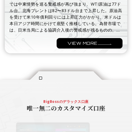
では中東情勢を巡る警戒感が再び強まり、WTI原油は77ド
ル台、北海ブレントは82〜83ドル台まで上昇した。原油高
を受けて米10年債利回りには上昇圧力がかかり、米ドルは
本日アジア時間にかけて底堅く推移している。為替市場で
は、日米当局による協調介入後の警戒感が残るものの、ド
ル円は前日に0.4%上昇し、本日アジア時間には158円台半
ばまで戻している。全体としては、株式市場では一服感が
VIEW MORE
出る一方、原油高と米雇用統計を前にした米金利見通しが
ドル円の下支えとなるNY市場だったといえそうだ。
DELUXE ACCOUNT
BigBossのデラックス口座
唯一無二のカスタマイズ口座