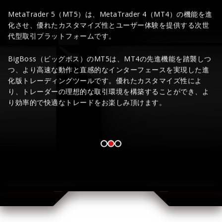
C
MetaTrader 5（MT5）は、MetaTrader 4（MT4）の機能を進
る
化させ、優れたカスタマイズ性とユーザー体験を提供する次世
の
て
代型取引プラットフォームです。
利
B
BigBoss（ビッグボス）のMT5は、MT4の先進機能を踏襲しつ
仮
つ、より高速な動作と直感的なインターフェースを実現した進
す
多
化版トレーディングツールです。優れたカスタマイズ性によ
ン
り、トレーダーの理想的な取引環境を構築することができ、よ
感
り効率的で快適なトレードをお楽しみ頂けます。
安