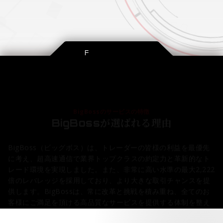
FEATURES
BigBossのサービスの特徴
が選ばれる理由
BigBoss
BigBoss（ビッグボス）は、トレーダーの皆様の利益を最優先
に考え、超高速通信で業界トップクラスの約定力と革新的なト
レード環境を実現しました。また、非常に高い水準の最大2,222
倍のレバレッジを採用しており、より大きな取引チャンスを提
供します。BigBossは、常に改革と挑戦を積み重ね、全てのお
客様にご満足を頂ける高品質なサービスを提供する体制を整え
ています。