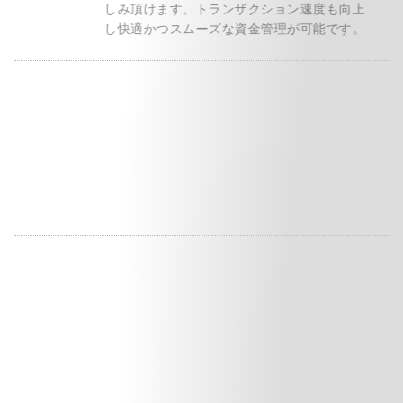
しみ頂けます。トランザクション速度も向上
し快適かつスムーズな資金管理が可能です。
独自トークンを発行
BigBossの「CRYPTOS」では、主要な銘柄
に加え、独自のトークンを発行するなど多種
多様な仮想通貨を取り揃えております。進化
を続けるCRYPTOSは、今後も取引銘柄数を
追加する予定です。
PC・スマホで利用可能
BigBossの「CRYPTOS」は、PCとスマホの
両方からアクセスすることができ、取引プラ
ットフォームのインストールが不要です。直
観的なデザインと簡単な操作で仮想通貨取引
をお楽しみ頂けます。