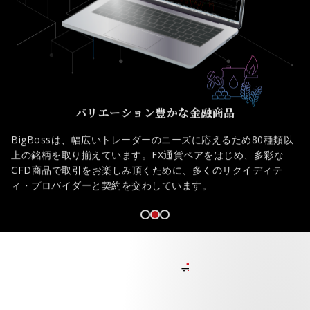
バリエーション豊かな金融商品
タイ
BigBossは、幅広いトレーダーのニーズに応えるため80種類以
B
バレ
上の銘柄を取り揃えています。FX通貨ペアをはじめ、多彩な
サ
楽
CFD商品で取引をお楽しみ頂くために、多くのリクイディテ
い
ィ・プロバイダーと契約を交わしています。
を
FEATURES 03
CRYPTOS
- 独自の仮想通貨取引所 -