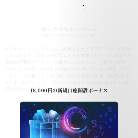
FEATURES 01
ボーナスキャンペーン
- 豪華ボーナスでチャンスを掴む -
BigBoss（ビッグボス）は、豪華なボーナスプログラムを実施
しております。
新規口座開設
した方を対象とした「18,000円の
新規口座開設ボーナス」や最大13,700ドルの「100％入金ボー
ナス」などお得にお取引を開始できるボーナスをご用意してお
ります。その他にも、取引量に応じて獲得できる「BigBossポ
イント（BBP）」は、クレジットボーナスが当たるガチャの利
用や現金に交換可能です。
18,000円の新規口座開設ボーナス