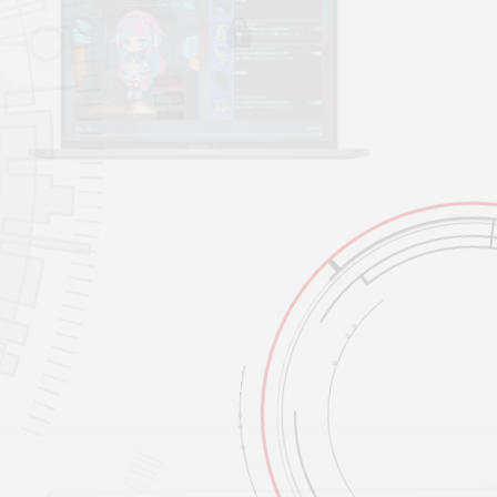
BigBoss（ビッグボス）のデラックス口座は、アイテムと
呼ばれるオプションを購入することで口座のスペックを強
化できるカスタマイズ口座です。ご自身のトレードスタイ
ルに合わせてアイテムを使用することで、唯一無二のカス
タマイズ口座を自分の手で作りあげることができます。ア
イテムの中には、レバレッジを最大2,222倍に上げるもの
や、証拠金維持率を0％に引き下げるものなどもあり、よ
り有利な環境でのお取引が可能になります。更に、デラッ
クス口座は口座単位のゼロカットシステムを採用している
ため他口座への補填がなく、快適なトレードをお楽しみ頂
けます。100％入金ボーナスにも対応している魅力満載の
デラックス口座で新時代のトレードをお楽しみください。