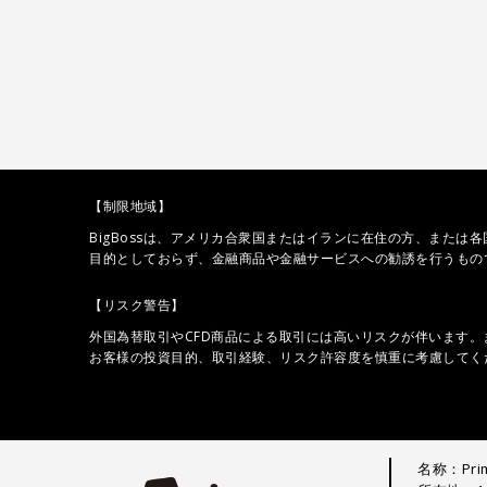
【制限地域】
BigBossは、アメリカ合衆国またはイランに在住の方、または
目的としておらず、金融商品や金融サービスへの勧誘を行うもの
【リスク警告】
外国為替取引やCFD商品による取引には高いリスクが伴います
お客様の投資目的、取引経験、リスク許容度を慎重に考慮してく
名称：Prime