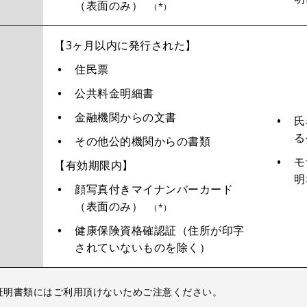
（表面のみ）
（*）
【3ヶ月以内に発行された】
住民票
公共料金明細書
金融機関からの文書
氏
る
その他公的機関からの書類
モ
【有効期限内】
明
顔写真付きマイナンバーカード
（表面のみ）
（*）
健康保険資格確認証（住所が印字
されていないものを除く）
証明書類にはご利用頂けないためご注意ください。